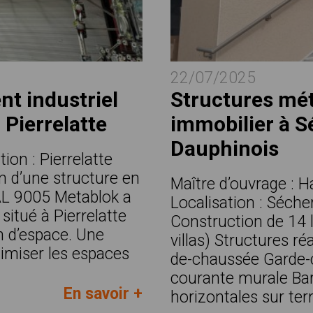
22/07/2025
nt industriel
Structures mé
Pierrelatte
immobilier à S
Dauphinois
ion : Pierrelatte
on d’une structure en
Maître d’ouvrage : H
RAL 9005 Metablok a
Localisation : Séch
situé à Pierrelatte
Construction de 14 
n d’espace. Une
villas) Structures ré
imiser les espaces
de-chaussée Garde-c
courante murale Barr
En savoir +
horizontales sur terr