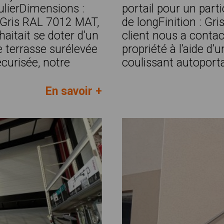
ulierDimensions :
portail pour un par
: Gris RAL 7012 MAT,
de longFinition : Gr
haitait se doter d’un
client nous a contac
e terrasse surélevée
propriété à l’aide d’
écurisée, notre
coulissant autoportan
En savoir +