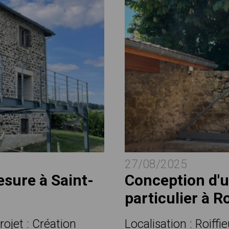
27/08/2025
esure à Saint-
Conception d'u
particulier à Ro
rojet : Création
Localisation : Roiffi