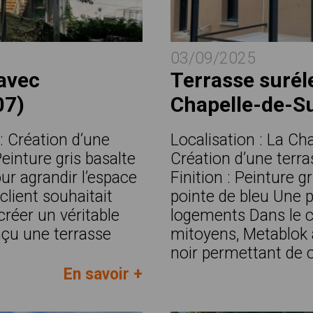
03/09/2025
 avec
Terrasse suréle
07)
Chapelle-de-Su
 : Création d’une
Localisation : La Cha
Peinture gris basalte
Création d’une terr
r agrandir l’espace
Finition : Peinture 
 client souhaitait
pointe de bleu Une
créer un véritable
logements Dans le c
nçu une terrasse
mitoyens, Metablok 
noir permettant de c
En savoir +